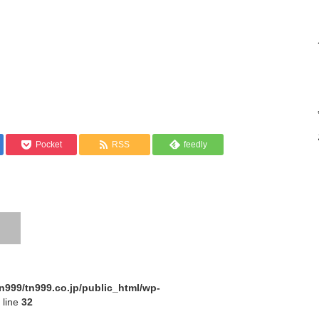
Pocket
RSS
feedly
n999/tn999.co.jp/public_html/wp-
 line
32