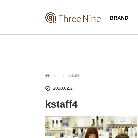
BRAND
ホーム
kstaff4
2018.02.2
kstaff4