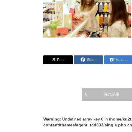
Post
Share
Hatena
前の記事
Warning
: Undefined array key 0 in
/home/ku2t
content/themes/agent_tcd033/single.php
on