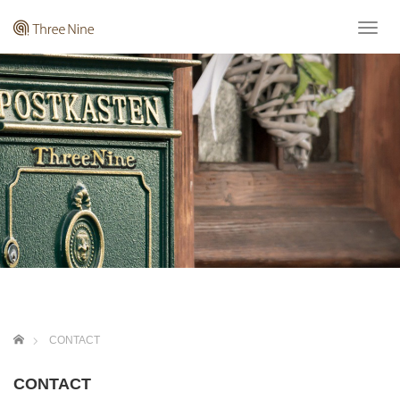
T
o
g
g
l
e
n
a
v
i
g
a
t
i
o
n
ホーム
CONTACT
CONTACT