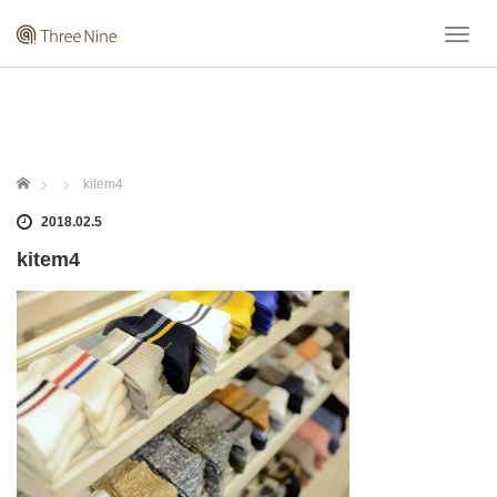
T
o
g
g
l
e
n
ホーム
kitem4
a
v
2018.02.5
i
kitem4
g
a
t
i
o
n