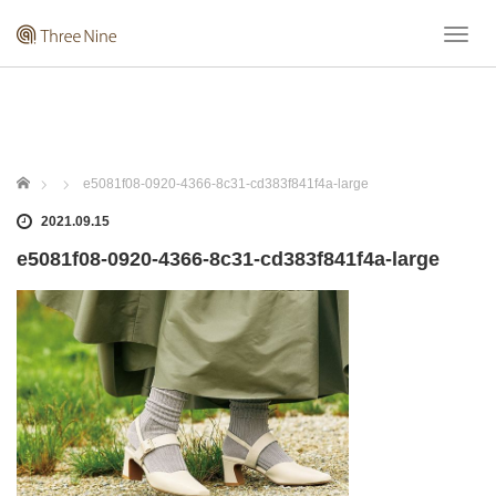
T
o
g
g
l
e
n
ホーム
e5081f08-0920-4366-8c31-cd383f841f4a-large
a
v
2021.09.15
i
e5081f08-0920-4366-8c31-cd383f841f4a-large
g
a
t
i
o
n