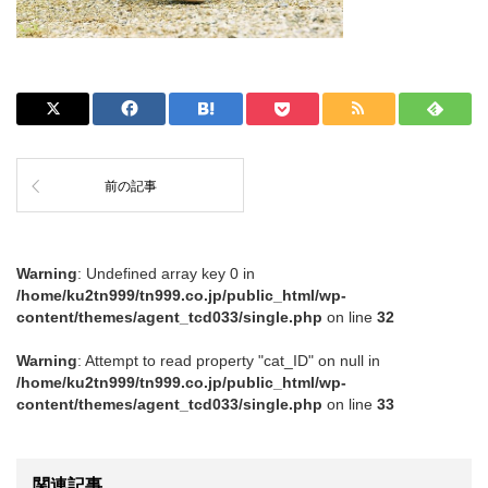
前の記事
Warning
: Undefined array key 0 in
/home/ku2tn999/tn999.co.jp/public_html/wp-
content/themes/agent_tcd033/single.php
on line
32
Warning
: Attempt to read property "cat_ID" on null in
/home/ku2tn999/tn999.co.jp/public_html/wp-
content/themes/agent_tcd033/single.php
on line
33
関連記事