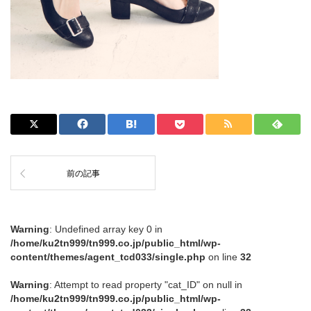
前の記事
Warning
: Undefined array key 0 in
/home/ku2tn999/tn999.co.jp/public_html/wp-
content/themes/agent_tcd033/single.php
on line
32
Warning
: Attempt to read property "cat_ID" on null in
/home/ku2tn999/tn999.co.jp/public_html/wp-