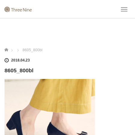
T
o
g
g
l
e
n
ホーム
8605_800bl
a
v
2018.04.23
i
8605_800bl
g
a
t
i
o
n