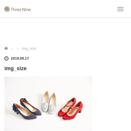
T
o
g
g
l
e
n
ホーム
img_size
a
v
2019.09.17
i
img_size
g
a
t
i
o
n