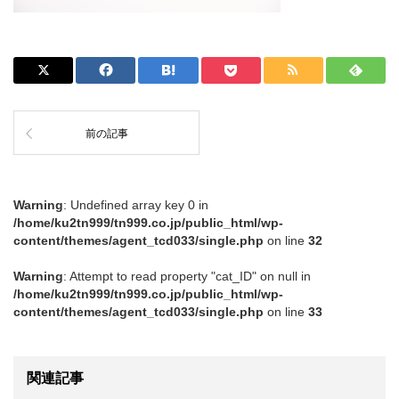
前の記事
Warning
: Undefined array key 0 in
/home/ku2tn999/tn999.co.jp/public_html/wp-
content/themes/agent_tcd033/single.php
on line
32
Warning
: Attempt to read property "cat_ID" on null in
/home/ku2tn999/tn999.co.jp/public_html/wp-
content/themes/agent_tcd033/single.php
on line
33
関連記事