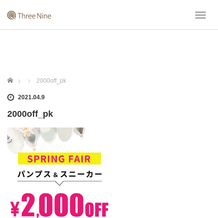
T
o
g
g
l
e
n
ホーム
2000off_pk
a
v
2021.04.9
i
2000off_pk
g
a
t
i
o
n