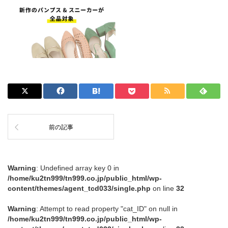
前の記事
Warning
: Undefined array key 0 in
/home/ku2tn999/tn999.co.jp/public_html/wp-
content/themes/agent_tcd033/single.php
on line
32
Warning
: Attempt to read property "cat_ID" on null in
/home/ku2tn999/tn999.co.jp/public_html/wp-