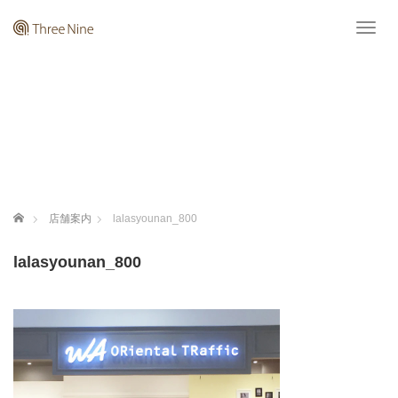
T
o
g
g
l
e
n
a
v
i
g
ホーム
店舗案内
lalasyounan_800
a
t
lalasyounan_800
i
o
n