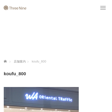
T
o
g
g
l
e
n
a
v
i
g
ホーム
店舗案内
koufu_800
a
t
koufu_800
i
o
n