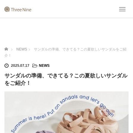
T
o
g
g
l
e
n
ホーム
NEWS
サンダルの準備、できてる？この夏欲しいサンダルをご紹
a
介！
v
i
2025.07.17
NEWS
g
サンダルの準備、できてる？この夏欲しいサンダル
a
t
をご紹介！
i
o
n