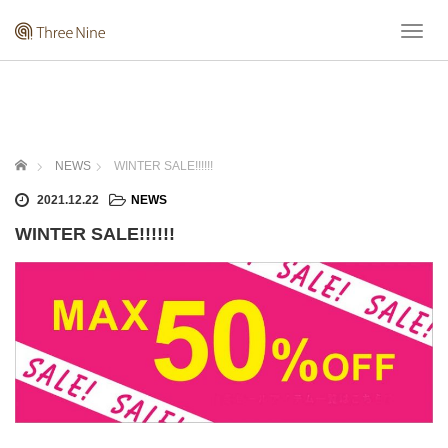
T
o
g
g
l
e
n
ホーム
NEWS
WINTER SALE!!!!!!
a
v
2021.12.22
NEWS
i
WINTER SALE!!!!!!
g
a
t
i
o
n