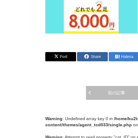
Post
Share
Hatena
前の記事
Warning
: Undefined array key 0 in
/home/ku2t
content/themes/agent_tcd033/single.php
on
Warning
: Attempt to read property "cat_ID" on 