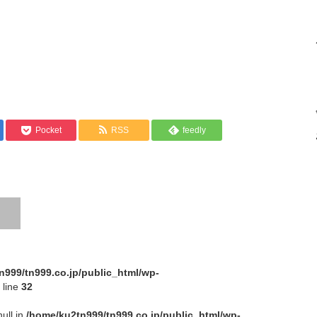
Pocket
RSS
feedly
n999/tn999.co.jp/public_html/wp-
 line
32
null in
/home/ku2tn999/tn999.co.jp/public_html/wp-