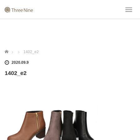
T
o
g
g
l
e
n
ホーム
1402_e2
a
v
2020.09.9
i
1402_e2
g
a
t
i
o
n