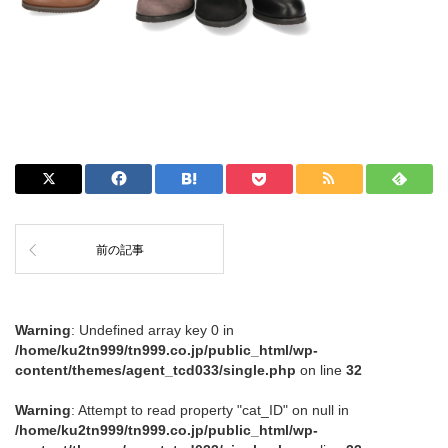
前の記事
Warning
: Undefined array key 0 in
/home/ku2tn999/tn999.co.jp/public_html/wp-
content/themes/agent_tcd033/single.php
on line
32
Warning
: Attempt to read property "cat_ID" on null in
/home/ku2tn999/tn999.co.jp/public_html/wp-