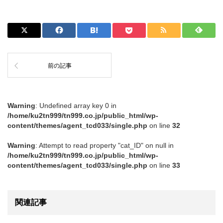
前の記事
Warning
: Undefined array key 0 in
/home/ku2tn999/tn999.co.jp/public_html/wp-
content/themes/agent_tcd033/single.php
on line
32
Warning
: Attempt to read property "cat_ID" on null in
/home/ku2tn999/tn999.co.jp/public_html/wp-
content/themes/agent_tcd033/single.php
on line
33
関連記事