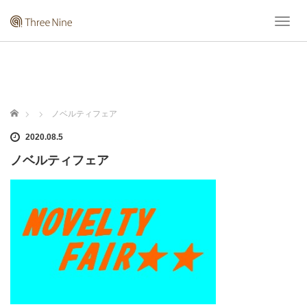
T
o
g
g
l
e
n
ホーム
ノベルティフェア
a
v
2020.08.5
i
ノベルティフェア
g
a
t
i
o
n