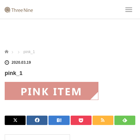
T
o
g
g
l
e
n
ホーム
pink_1
a
v
2020.03.19
i
pink_1
g
a
t
i
o
n