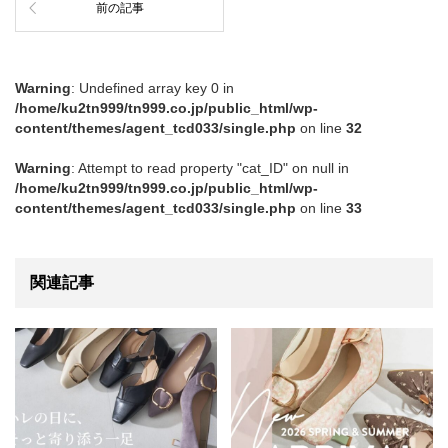
前の記事
Warning
: Undefined array key 0 in
/home/ku2tn999/tn999.co.jp/public_html/wp-
content/themes/agent_tcd033/single.php
on line
32
Warning
: Attempt to read property "cat_ID" on null in
/home/ku2tn999/tn999.co.jp/public_html/wp-
content/themes/agent_tcd033/single.php
on line
33
関連記事