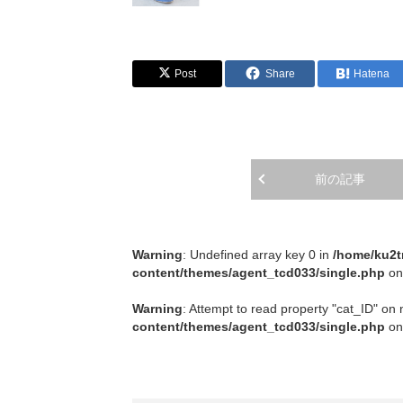
Post
Share
Hatena
前の記事
Warning
: Undefined array key 0 in
/home/ku2t
content/themes/agent_tcd033/single.php
on
Warning
: Attempt to read property "cat_ID" on 
content/themes/agent_tcd033/single.php
on