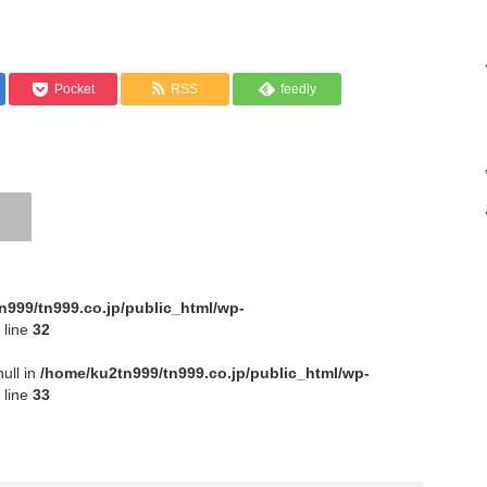
Pocket
RSS
feedly
n999/tn999.co.jp/public_html/wp-
 line
32
null in
/home/ku2tn999/tn999.co.jp/public_html/wp-
 line
33