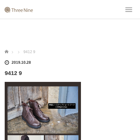
T
o
g
g
l
e
n
ホーム
9412 9
a
v
2019.10.28
i
9412 9
g
a
t
i
o
n