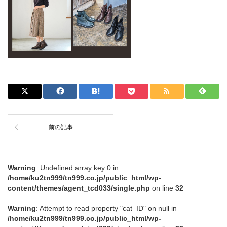
前の記事
Warning
: Undefined array key 0 in
/home/ku2tn999/tn999.co.jp/public_html/wp-
content/themes/agent_tcd033/single.php
on line
32
Warning
: Attempt to read property "cat_ID" on null in
/home/ku2tn999/tn999.co.jp/public_html/wp-