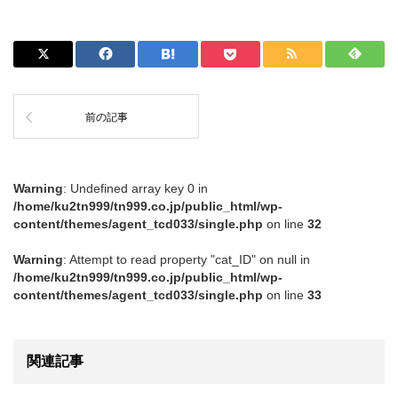
前の記事
Warning
: Undefined array key 0 in
/home/ku2tn999/tn999.co.jp/public_html/wp-
content/themes/agent_tcd033/single.php
on line
32
Warning
: Attempt to read property "cat_ID" on null in
/home/ku2tn999/tn999.co.jp/public_html/wp-
content/themes/agent_tcd033/single.php
on line
33
関連記事