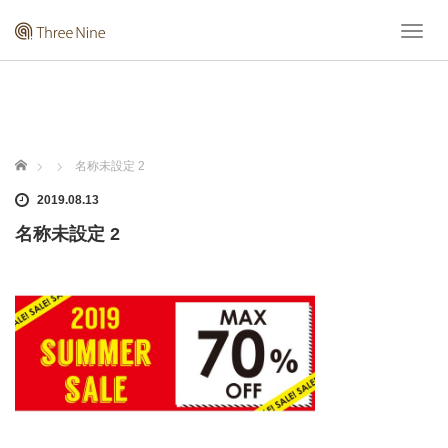
T
o
g
g
l
e
n
ホーム
名称未設定 2
a
v
2019.08.13
i
名称未設定 2
g
a
t
i
o
n