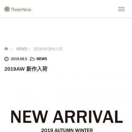
T
o
g
g
l
e
n
ホーム
NEWS
2019AW 新作入荷
a
v
2019.08.5
NEWS
i
2019AW 新作入荷
g
a
t
i
o
n