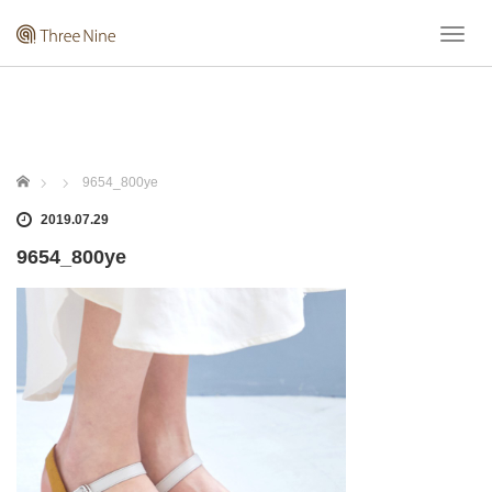
T
o
g
g
l
e
n
ホーム
9654_800ye
a
v
2019.07.29
i
9654_800ye
g
a
t
i
o
n