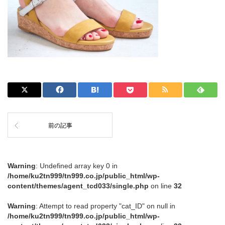
前の記事
Warning
: Undefined array key 0 in
/home/ku2tn999/tn999.co.jp/public_html/wp-
content/themes/agent_tcd033/single.php
on line
32
Warning
: Attempt to read property "cat_ID" on null in
/home/ku2tn999/tn999.co.jp/public_html/wp-