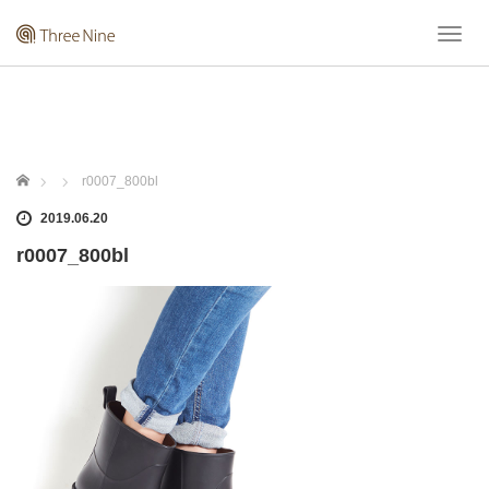
T
o
g
g
l
e
n
ホーム
r0007_800bl
a
v
2019.06.20
i
r0007_800bl
g
a
t
i
o
n