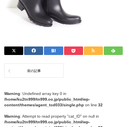
前の記事
Warning
: Undefined array key 0 in
/home/ku2tn999/tn999.co.jp/public_html/wp-
content/themes/agent_tcd033/single.php
on line
32
Warning
: Attempt to read property "cat_ID" on null in
/home/ku2tn999/tn999.co.jp/public_html/wp-