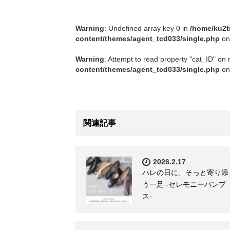
Warning
: Undefined array key 0 in
/home/ku2t
content/themes/agent_tcd033/single.php
on
Warning
: Attempt to read property "cat_ID" on 
content/themes/agent_tcd033/single.php
on
関連記事
2026.2.17
ハレの日に、そっと寄り添
う一足 -セレモニーパンプ
ス-