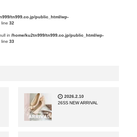
n999/tn999.co.jp/public_html/wp-
 line
32
null in
/home/ku2tn999/tn999.co.jp/public_html/wp-
 line
33
2026.2.10
26SS NEW ARRIVAL