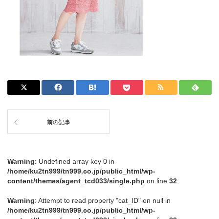
前の記事
Warning
: Undefined array key 0 in
/home/ku2tn999/tn999.co.jp/public_html/wp-
content/themes/agent_tcd033/single.php
on line
32
Warning
: Attempt to read property "cat_ID" on null in
/home/ku2tn999/tn999.co.jp/public_html/wp-