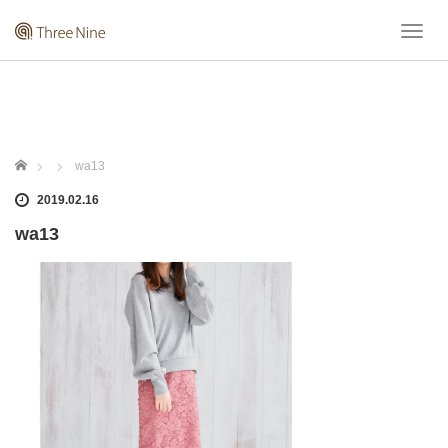
T
o
g
g
l
e
n
ホーム
wa13
a
v
2019.02.16
i
wa13
g
a
t
i
o
n